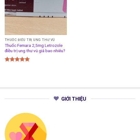
THUỐC ĐIỀU TRỊ UNG THƯ VÚ
Thuốc Femara 2,5mg Letrozole
điều trị ung thư vú giá bao nhiêu?
Được xếp
hạng
5.00
5 sao
GIỚI THIỆU