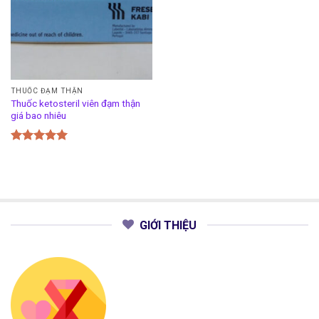
THUỐC ĐẠM THẬN
Thuốc ketosteril viên đạm thận
giá bao nhiêu
Được xếp
hạng
5.00
5 sao
GIỚI THIỆU