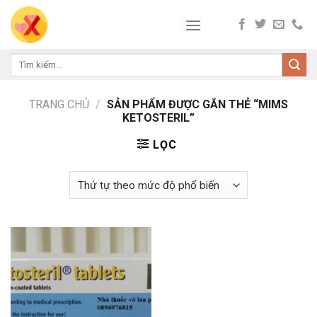
Skip
to
content
Tìm
kiếm:
TRANG CHỦ
/
SẢN PHẨM ĐƯỢC GẮN THẺ “MIMS
KETOSTERIL”
LỌC