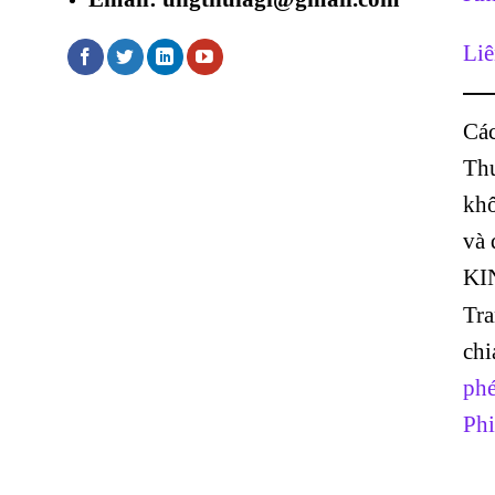
Liê
Các
Thư
khô
và
KI
Tr
chi
phé
Phi