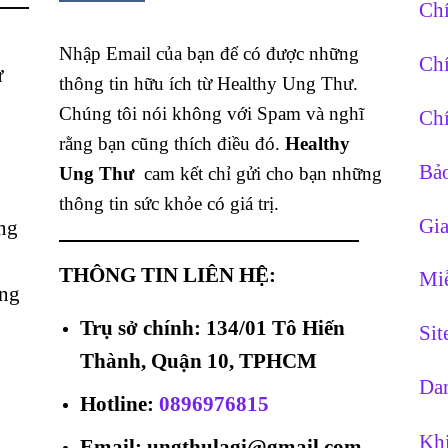
Chí
g
Nhập Email của bạn để có được những
Chí
ừ
thông tin hữu ích từ Healthy Ung Thư.
Chúng tôi nói không với Spam và nghĩ
Chí
rằng bạn cũng thích điều đó.
Healthy
Bảo
Ung Thư
cam kết chỉ gửi cho bạn những
thông tin sức khỏe có giá trị.
Gia
ng
THÔNG TIN LIÊN HỆ:
Miễ
ằng
Trụ sở chính: 134/01 Tô Hiến
Si
Thành, Quận 10, TPHCM
Dan
Hotline
:
0896976815
Khi
Email: ungthulagi@gmail.com