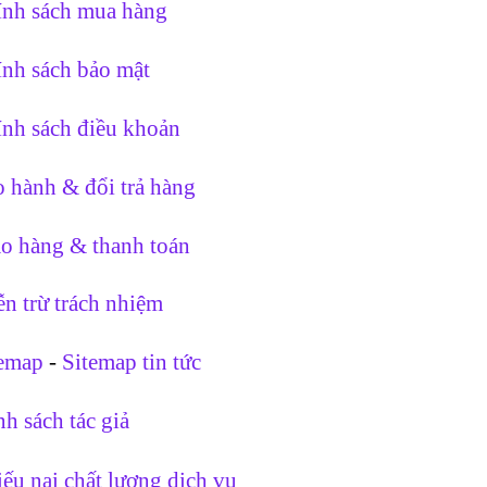
nh sách mua hàng
nh sách bảo mật
nh sách điều khoản
 hành & đổi trả hàng
o hàng & thanh toán
n trừ trách nhiệm
temap
-
Sitemap tin tức
h sách tác giả
ếu nại chất lượng dịch vụ