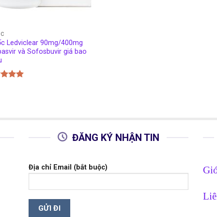
ỐC
c Ledviclear 90mg/400mg
pasvir và Sofosbuvir giá bao
u
c xếp
g
5.00
o
ĐĂNG KÝ NHẬN TIN
Địa chỉ Email (bắt buộc)
Giớ
Liê