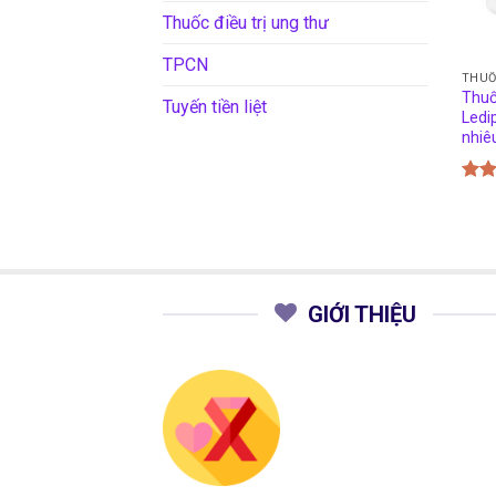
Thuốc điều trị ung thư
TPCN
THU
Thuố
Tuyến tiền liệt
Ledi
nhiê
Đượ
hạn
5 sa
GIỚI THIỆU