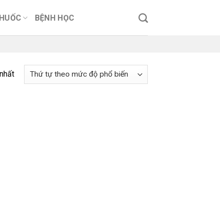
THUỐC
BỆNH HỌC
 nhất