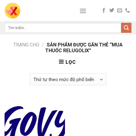
Skip
to
content
Tìm
kiếm:
TRANG CHỦ
/
SẢN PHẨM ĐƯỢC GẮN THẺ “MUA
THUỐC RELUGOLIX”
LỌC