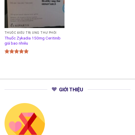
THUỐC ĐIỀU TRỊ UNG THƯ PHỔI
Thuốc Zykadia 150mg Ceritinib
giá bao nhiêu
Được xếp
hạng
5.00
5 sao
GIỚI THIỆU