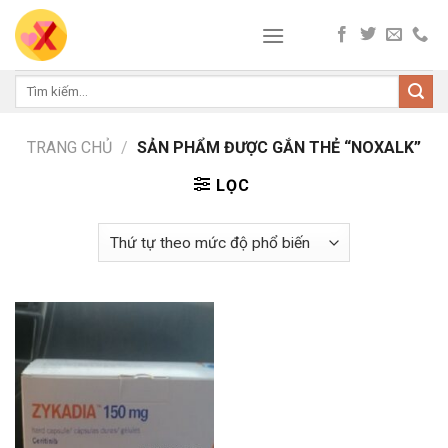
Skip
to
content
Tìm
kiếm:
TRANG CHỦ
/
SẢN PHẨM ĐƯỢC GẮN THẺ “NOXALK”
LỌC