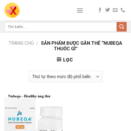
Skip
to
content
Tìm
kiếm:
TRANG CHỦ
/
SẢN PHẨM ĐƯỢC GẮN THẺ “NUBEQA
THUỐC GÌ”
LỌC