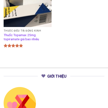
THUỐC ĐIỀU TRỊ ĐỘNG KINH
Thuốc Topamax 25mg
topiramate giá bao nhiêu
Được xếp
hạng
5.00
5 sao
GIỚI THIỆU