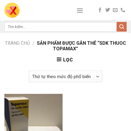
Skip
to
content
Tìm
kiếm:
TRANG CHỦ
/
SẢN PHẨM ĐƯỢC GẮN THẺ “SDK THUOC
TOPAMAX”
LỌC