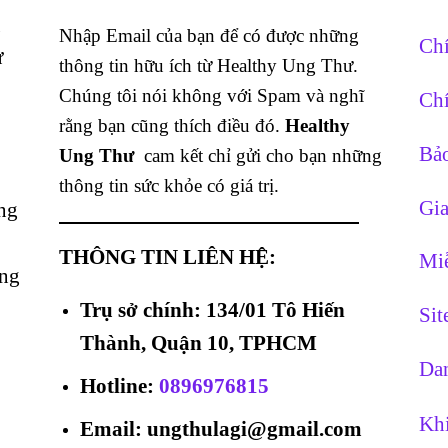
g
Nhập Email của bạn để có được những
Chí
ừ
thông tin hữu ích từ Healthy Ung Thư.
Chúng tôi nói không với Spam và nghĩ
Chí
rằng bạn cũng thích điều đó.
Healthy
Bảo
Ung Thư
cam kết chỉ gửi cho bạn những
thông tin sức khỏe có giá trị.
Gia
ng
THÔNG TIN LIÊN HỆ:
Miễ
ằng
Trụ sở chính: 134/01 Tô Hiến
Si
Thành, Quận 10, TPHCM
Dan
Hotline
:
0896976815
Khi
Email: ungthulagi@gmail.com