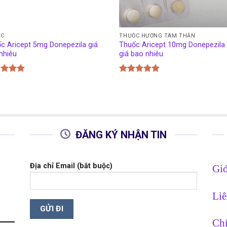
ỐC
THUỐC HƯỚNG TÂM THẦN
c Aricept 5mg Donepezila giá
Thuốc Aricept 10mg Donepezila
nhiêu
giá bao nhiêu
c xếp
Được xếp
g
5.00
hạng
5.00
o
5 sao
ĐĂNG KÝ NHẬN TIN
Địa chỉ Email (bắt buộc)
Giớ
Liê
Chí