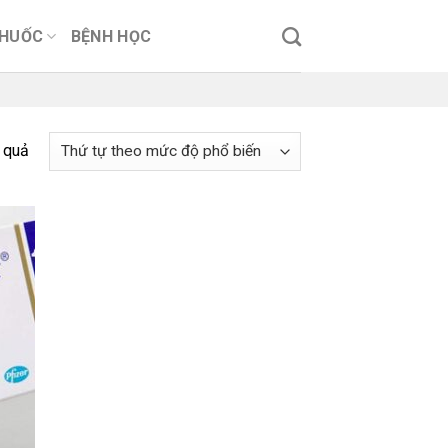
THUỐC
BỆNH HỌC
t quả