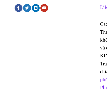
Liê
Các
Thư
khô
và
KI
Tr
chi
phé
Phi