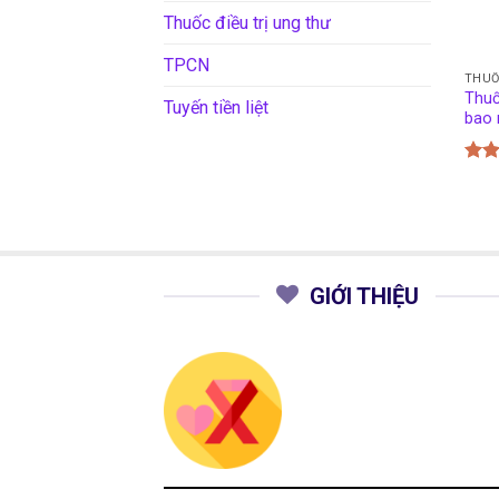
Thuốc điều trị ung thư
TPCN
THU
Thuố
Tuyến tiền liệt
bao 
Đượ
hạn
5 sa
GIỚI THIỆU