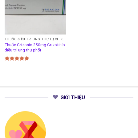
THUỐC ĐIỀU TRỊ UNG THƯ HẠCH KHÔNG HODGKIN
Thuốc Crizonix 250mg Crizotinib
điều trị ung thư phổi
Được xếp
hạng
5.00
5 sao
GIỚI THIỆU