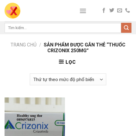
Skip
to
content
Tìm
kiếm:
TRANG CHỦ
/
SẢN PHẨM ĐƯỢC GẮN THẺ “THUỐC
CRIZONIX 250MG”
LỌC