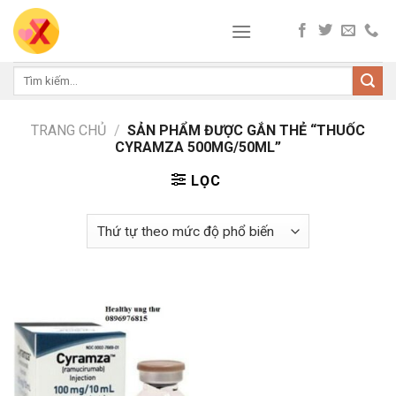
Skip
to
content
Tìm
kiếm:
TRANG CHỦ
/
SẢN PHẨM ĐƯỢC GẮN THẺ “THUỐC
CYRAMZA 500MG/50ML”
LỌC