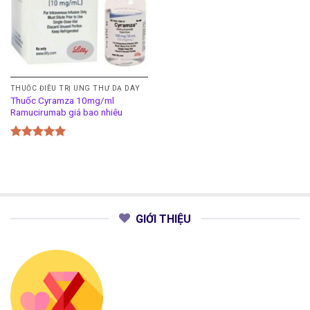
THUỐC ĐIỀU TRỊ UNG THƯ DẠ DÀY
Thuốc Cyramza 10mg/ml
Ramucirumab giá bao nhiêu
Được xếp
hạng
5.00
5 sao
GIỚI THIỆU