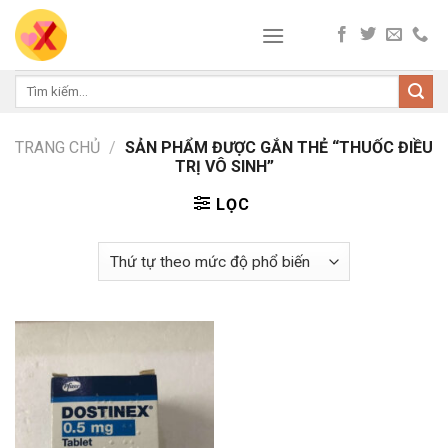
Skip
to
content
Tìm
kiếm:
TRANG CHỦ
/
SẢN PHẨM ĐƯỢC GẮN THẺ “THUỐC ĐIỀU
TRỊ VÔ SINH”
LỌC