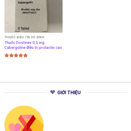
THUỐC ĐIỀU TRỊ VÔ SINH
Thuốc Dostinex 0,5 mg
Cabergoline điều trị prolactin cao
Được xếp
hạng
5.00
5 sao
GIỚI THIỆU