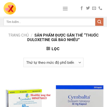
Skip
to
content
Tìm
kiếm:
TRANG CHỦ
/
SẢN PHẨM ĐƯỢC GẮN THẺ “THUỐC
DULOXETINE GIÁ BAO NHIÊU”
LỌC