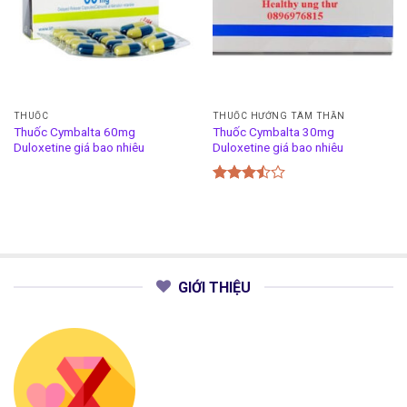
THUỐC
THUỐC HƯỚNG TÂM THẦN
Thuốc Cymbalta 60mg
Thuốc Cymbalta 30mg
Duloxetine giá bao nhiêu
Duloxetine giá bao nhiêu
Được
xếp
hạng
3.50
5
sao
GIỚI THIỆU