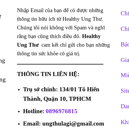
g
Nhập Email của bạn để có được những
Chí
ừ
thông tin hữu ích từ Healthy Ung Thư.
Chúng tôi nói không với Spam và nghĩ
Chí
rằng bạn cũng thích điều đó.
Healthy
Bảo
Ung Thư
cam kết chỉ gửi cho bạn những
thông tin sức khỏe có giá trị.
Gia
ng
THÔNG TIN LIÊN HỆ:
Miễ
ằng
Trụ sở chính: 134/01 Tô Hiến
Si
Thành, Quận 10, TPHCM
Dan
Hotline
:
0896976815
Khi
Email: ungthulagi@gmail.com