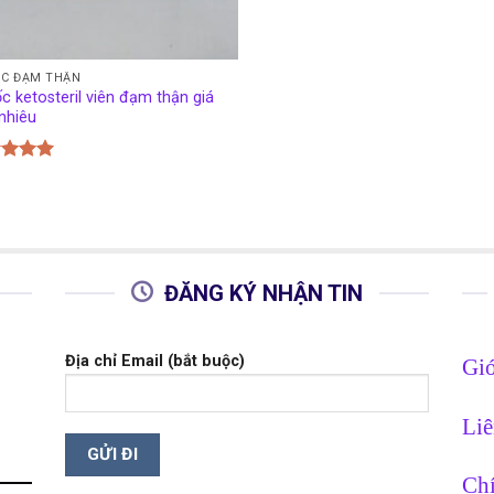
C ĐẠM THẬN
c ketosteril viên đạm thận giá
nhiêu
c xếp
g
5.00
o
ĐĂNG KÝ NHẬN TIN
Địa chỉ Email (bắt buộc)
Giớ
Liê
Chí