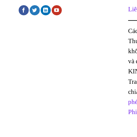
Liê
Các
Thư
khô
và
KI
Tr
chi
phé
Phi