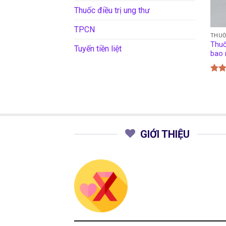
Thuốc điều trị ung thư
TPCN
THUỐ
Thuố
Tuyến tiền liệt
bao 
Đượ
hạn
5 sa
GIỚI THIỆU