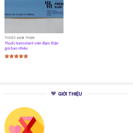
THUỐC ĐẠM THẬN
Thuốc ketosteril viên đạm thận
giá bao nhiêu
Được xếp
hạng
5.00
5 sao
GIỚI THIỆU