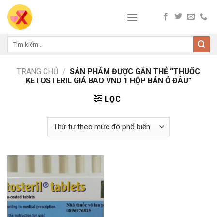
Skip
to
content
Tìm
kiếm:
TRANG CHỦ
/
SẢN PHẨM ĐƯỢC GẮN THẺ “THUỐC
KETOSTERIL GIÁ BAO VND 1 HỘP BÁN Ở ĐÂU”
LỌC