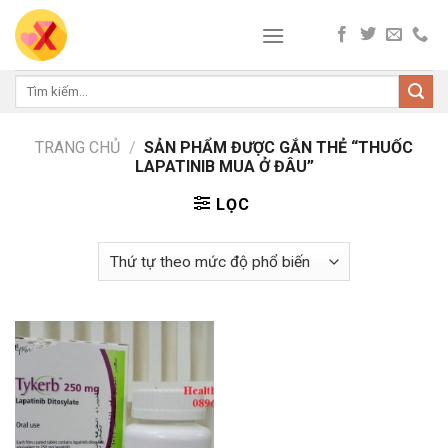
Skip
to
content
Tìm
kiếm:
TRANG CHỦ
/
SẢN PHẨM ĐƯỢC GẮN THẺ “THUỐC
LAPATINIB MUA Ở ĐÂU”
LỌC