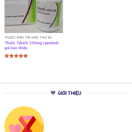
THUỐC ĐIỀU TRỊ UNG THƯ VÚ
Thuốc Tykerb 250mg Lapatinib
giá bao nhiêu
Được xếp
hạng
5.00
5 sao
GIỚI THIỆU