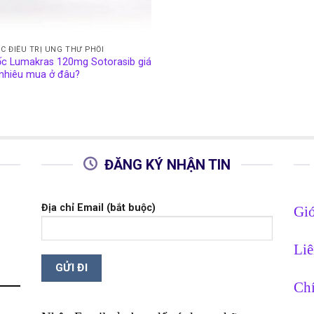
C ĐIỀU TRỊ UNG THƯ PHỔI
c Lumakras 120mg Sotorasib giá
nhiêu mua ở đâu?
ĐĂNG KÝ NHẬN TIN
Địa chỉ Email (bắt buộc)
Giớ
Liê
Chí
g