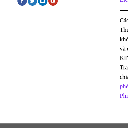
Các
Thư
khô
và
KI
Tr
chi
phé
Phi