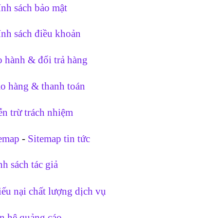
nh sách bảo mật
nh sách điều khoản
 hành & đổi trả hàng
o hàng & thanh toán
n trừ trách nhiệm
temap
-
Sitemap tin tức
h sách tác giả
ếu nại chất lượng dịch vụ
n hệ quảng cáo