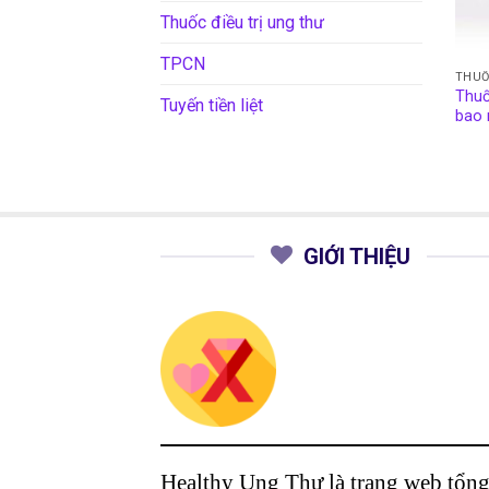
Thuốc điều trị ung thư
TPCN
THUỐ
Thuố
Tuyến tiền liệt
bao 
GIỚI THIỆU
Healthy Ung Thư là trang web tổn