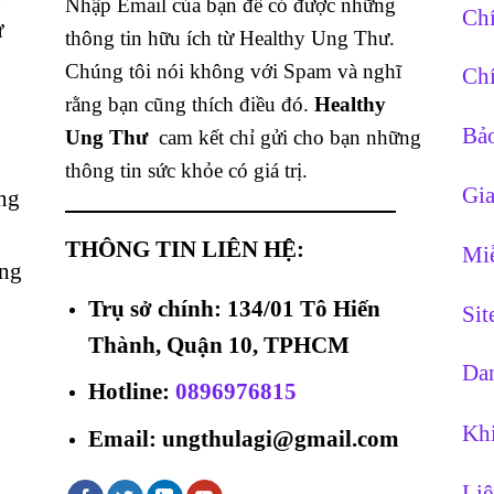
Nhập Email của bạn để có được những
Chí
ừ
thông tin hữu ích từ Healthy Ung Thư.
Chúng tôi nói không với Spam và nghĩ
Chí
rằng bạn cũng thích điều đó.
Healthy
Bảo
Ung Thư
cam kết chỉ gửi cho bạn những
thông tin sức khỏe có giá trị.
Gia
ng
THÔNG TIN LIÊN HỆ:
Miễ
ằng
Trụ sở chính: 134/01 Tô Hiến
Si
Thành, Quận 10, TPHCM
Dan
Hotline
:
0896976815
Khi
Email: ungthulagi@gmail.com
Liê