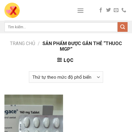
Skip
to
content
Tìm
kiếm:
TRANG CHỦ
/
SẢN PHẨM ĐƯỢC GẮN THẺ “THUOC
MGP”
LỌC