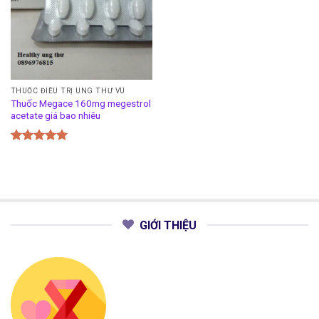
THUỐC ĐIỀU TRỊ UNG THƯ VÚ
Thuốc Megace 160mg megestrol
acetate giá bao nhiêu
Được xếp
hạng
5.00
5 sao
GIỚI THIỆU