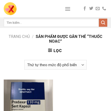
Skip
to
content
Tìm
kiếm:
TRANG CHỦ
/
SẢN PHẨM ĐƯỢC GẮN THẺ “THUỐC
NOAC”
LỌC