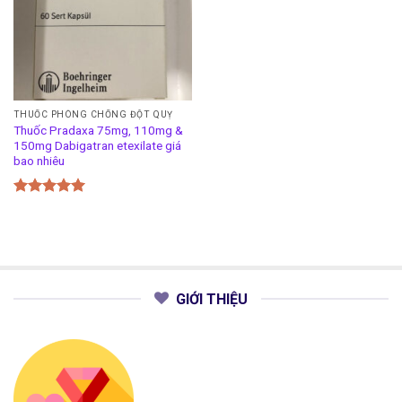
THUỐC PHÒNG CHỐNG ĐỘT QUỴ
Thuốc Pradaxa 75mg, 110mg &
150mg Dabigatran etexilate giá
bao nhiêu
Được xếp
hạng
5.00
5 sao
GIỚI THIỆU