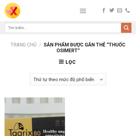
Skip
to
content
Tìm
kiếm:
TRANG CHỦ
/
SẢN PHẨM ĐƯỢC GẮN THẺ “THUỐC
OSIMERT”
LỌC