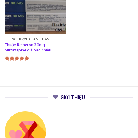
THUỐC HƯỚNG TÂM THẦN
Thuốc Remeron 30mg
Mirtazapine giá bao nhiêu
Được xếp
hạng
5.00
5 sao
GIỚI THIỆU