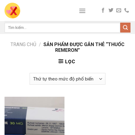
Skip
to
content
Tìm
kiếm:
TRANG CHỦ
/
SẢN PHẨM ĐƯỢC GẮN THẺ “THUỐC
REMERON”
LỌC