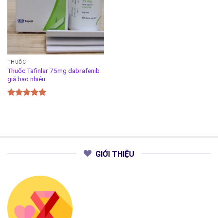
THUỐC
Thuốc Tafinlar 75mg dabrafenib
giá bao nhiêu
Được xếp
hạng
5.00
5 sao
GIỚI THIỆU