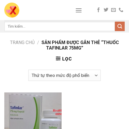
Skip
to
content
Tìm
kiếm:
TRANG CHỦ
/
SẢN PHẨM ĐƯỢC GẮN THẺ “THUỐC
TAFINLAR 75MG”
LỌC