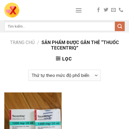
Skip
to
content
Tìm
kiếm:
TRANG CHỦ
/
SẢN PHẨM ĐƯỢC GẮN THẺ “THUỐC
TECENTRIQ”
LỌC