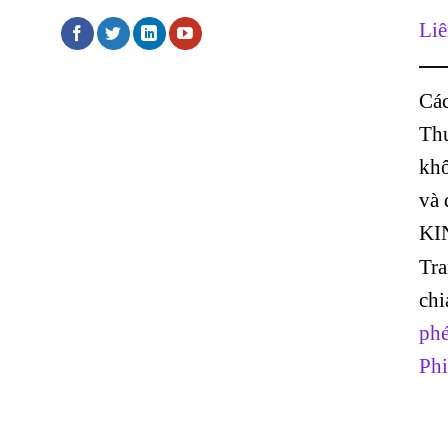
Liê
Các
Thư
khô
và
KI
Tr
chi
phé
Phi