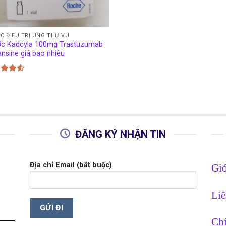
C ĐIỀU TRỊ UNG THƯ VÚ
c Kadcyla 100mg Trastuzumab
nsine giá bao nhiêu
c xếp
g
4.50
o
ĐĂNG KÝ NHẬN TIN
Địa chỉ Email (bắt buộc)
Giớ
Liê
Chí