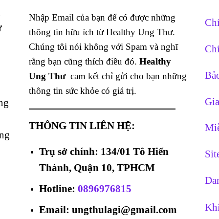
g
Nhập Email của bạn để có được những
Chí
ừ
thông tin hữu ích từ Healthy Ung Thư.
Chúng tôi nói không với Spam và nghĩ
Chí
rằng bạn cũng thích điều đó.
Healthy
Bảo
Ung Thư
cam kết chỉ gửi cho bạn những
thông tin sức khỏe có giá trị.
Gia
ng
THÔNG TIN LIÊN HỆ:
Miễ
ằng
Trụ sở chính: 134/01 Tô Hiến
Si
Thành, Quận 10, TPHCM
Dan
Hotline
:
0896976815
Khi
Email: ungthulagi@gmail.com