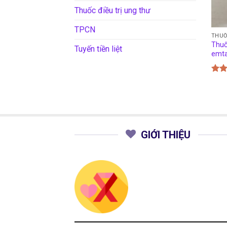
Thuốc điều trị ung thư
TPCN
THUỐ
Thuố
Tuyến tiền liệt
emta
Đượ
hạn
5 sa
GIỚI THIỆU