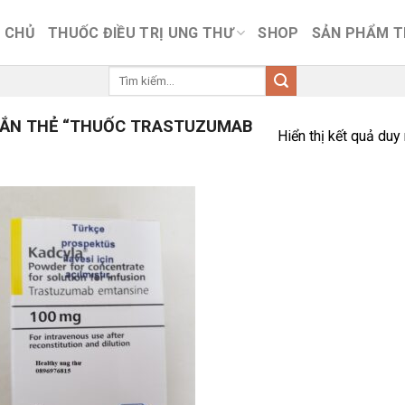
 CHỦ
THUỐC ĐIỀU TRỊ UNG THƯ
SHOP
SẢN PHẨM 
Tìm
kiếm:
ẮN THẺ “THUỐC TRASTUZUMAB
Hiển thị kết quả duy