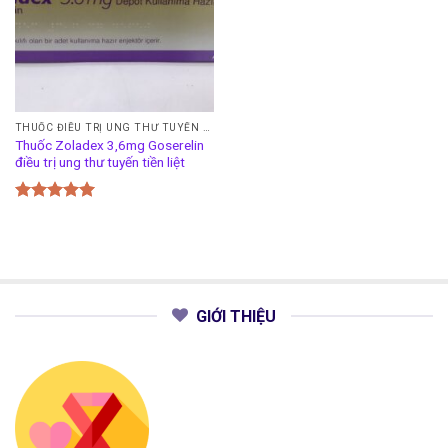
THUỐC ĐIỀU TRỊ UNG THƯ TUYẾN TIỀN LIỆT
Thuốc Zoladex 3,6mg Goserelin
điều trị ung thư tuyến tiền liệt
Được xếp
hạng
5.00
5 sao
GIỚI THIỆU