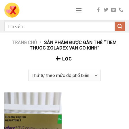
Skip
to
content
Tìm
kiếm:
TRANG CHỦ
/
SẢN PHẨM ĐƯỢC GẮN THẺ “TIEM
THUOC ZOLADEX VAN CO KINH”
LỌC