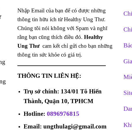
g
Nhập Email của bạn để có được những
Chí
ừ
thông tin hữu ích từ Healthy Ung Thư.
Chúng tôi nói không với Spam và nghĩ
Chí
rằng bạn cũng thích điều đó.
Healthy
Bảo
Ung Thư
cam kết chỉ gửi cho bạn những
thông tin sức khỏe có giá trị.
Gia
ng
THÔNG TIN LIÊN HỆ:
Miễ
ằng
Trụ sở chính: 134/01 Tô Hiến
Si
Thành, Quận 10, TPHCM
Dan
Hotline
:
0896976815
Khi
Email: ungthulagi@gmail.com