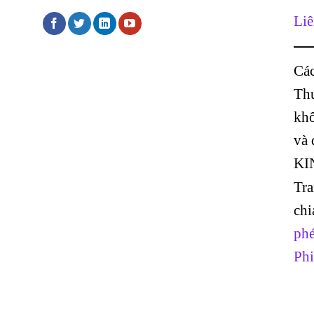
Liê
Các
Thư
khô
và
KI
Tr
chi
phé
Phi