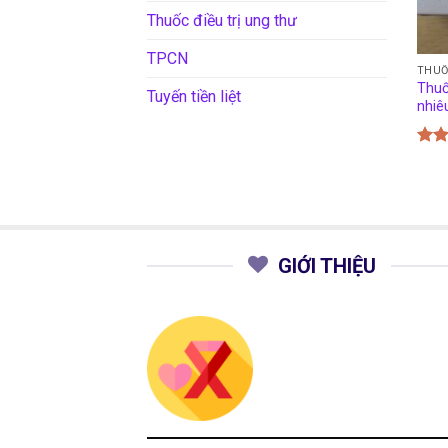
Thuốc điều trị ung thư
TPCN
THU
Thuố
Tuyến tiền liệt
nhiê
Đượ
hạn
5 sa
GIỚI THIỆU