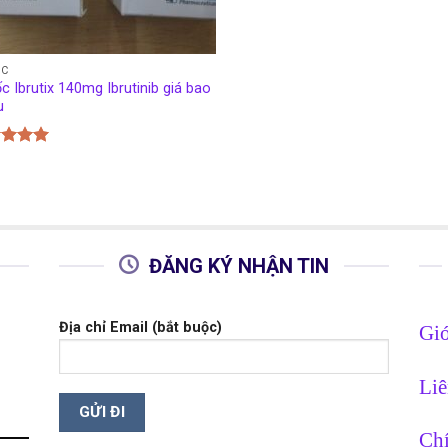
ỐC
c Ibrutix 140mg Ibrutinib giá bao
u
c xếp
g
5.00
o
ĐĂNG KÝ NHẬN TIN
Địa chỉ Email (bắt buộc)
Giớ
Liê
Chí