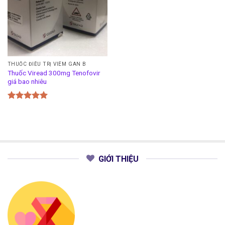
THUỐC ĐIỀU TRỊ VIÊM GAN B
Thuốc Viread 300mg Tenofovir
giá bao nhiêu
Được xếp
hạng
5.00
5 sao
GIỚI THIỆU