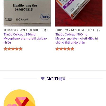
THUỐC VẢY NẾN THẢI GHÉP THẬN
THUỐC VẢY NẾN THẢI GHÉP THẬN
Thuốc Cellcept 250mg
Thuốc Cellcept 500mg
Mycophenolate mofetil giá bao
Mycophenolate mofetil điều trị
nhiêu
chống thải ghép thận
Được xếp
Được xếp
hạng
5.00
hạng
5.00
5 sao
5 sao
GIỚI THIỆU