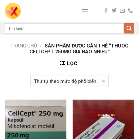
Skip
to
content
Tìm
kiếm:
TRANG CHỦ
/
SẢN PHẨM ĐƯỢC GẮN THẺ “THUOC
CELLCEPT 250MG GIA BAO NHIEU”
LỌC